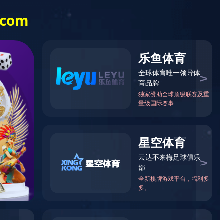
工作会议
leyu.com·（中国）官方网站国际创