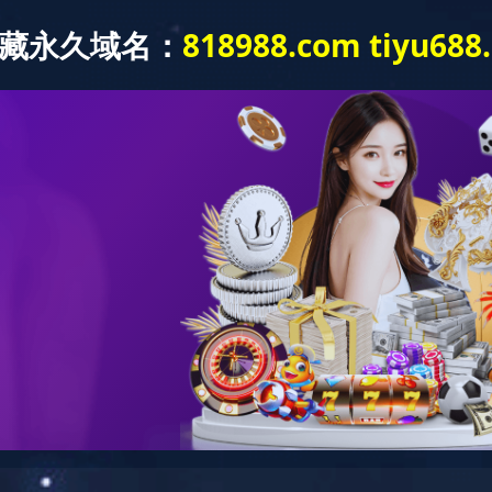
际创新药学院召开联合管理委员会第三次
.com·（中国）官方网站与爱尔兰皇家外科医学院在线上召开
次工作会议。