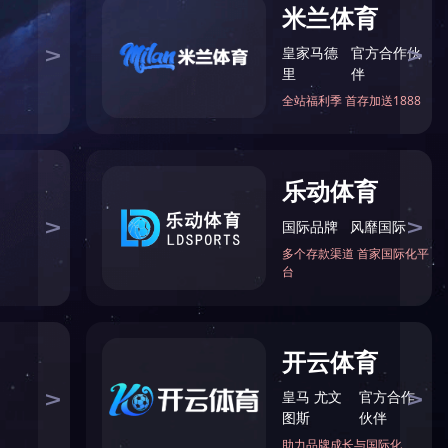
(党委宣传部、新闻与网络信息办公室)
版权所有©leyu.com·（中国）官方网站
地址：江苏省苏州市姑苏区十梓街1号
苏ICP备10229414号-1
苏公网安备 32050802010530号