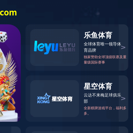
m·（中国）官方网站启动
（中国）官方网站正式启动。这项活动是全
一场为期一年、覆盖全省86所高校的