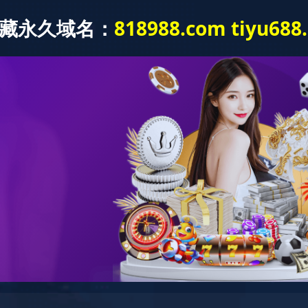
来”江苏省经典电影进高校活动在leyu.co
·逐梦未来”江苏省经典电影进高校活动在leyu.com·
性地纳入“高雅艺术进校园”范畴的创新实践，标志着