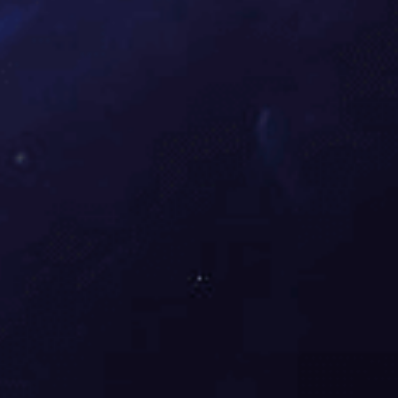
对艺术的坚守与深耕。