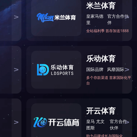
(党委宣传部)
版权所有©leyu.com·（中国）官方网站
地址：江苏省苏州市姑苏区十梓街1号
苏ICP备10229414号-1
苏公网安备 32050802010530号