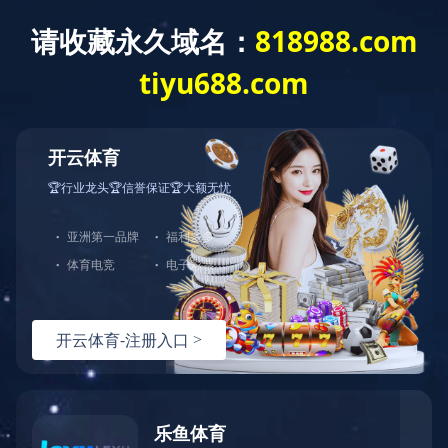
首 页
信息公开法规与制度
信