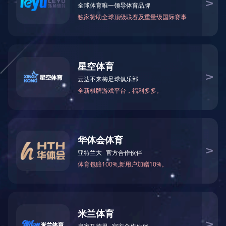
推荐使用IE8.0以
kaiyun开云官方网站
|
华体会·huatihui体育(china)官方网站-登录
入口
|
开云手机官方版页面登录入口
|
星空·官方端在线登入
|
开
云网页版
|
星空网页版登录入口
|
星空注册
|
米兰官方注册
|
华体
会官方网页版
|