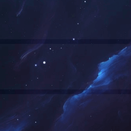
就业情况
毕业生就业质量年度报告
leyu.com·（中国）官方网站本科生就业信息
毕业生的规模、结构、就业率、就业流向
高校毕业生就业质量年度报告
leyu.com·（中国）官方网站研究生就业信息