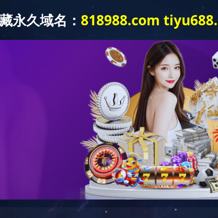
度
信息公开指南
信息公开申请
信息公开年度报告