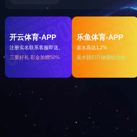
艺术教育发展报告
共