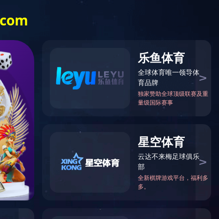
信息公开意见箱
苏大主页