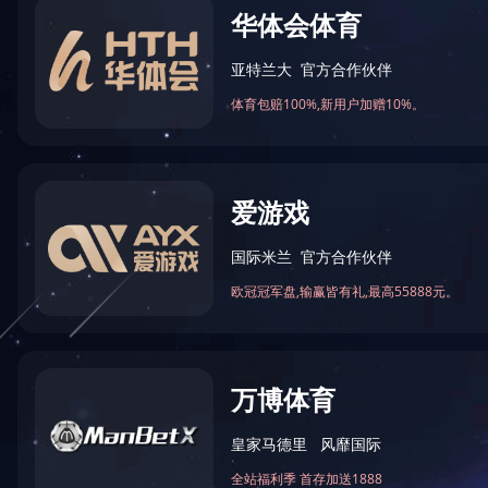
师生结构
本科生培养
研究生培养
就业情况
就业政策