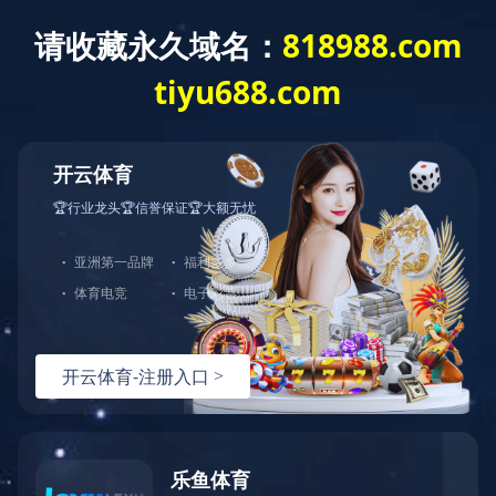
leyu.com·（中
苏大新闻
学校概况
院部
国）官方网站