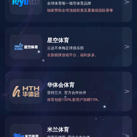
苏大新闻
“青春光影·逐梦未来”江苏省经典电影进高校活动在...
leyu.com·（中国）官方网站 苏州市“校地合作促就业，供需对
接促发展"...
2025年学校美育浸润行动领导干部研讨班举办